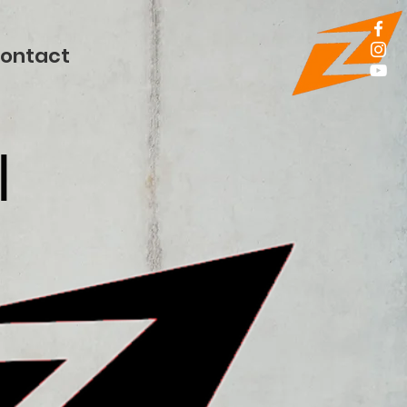
ontact
ا