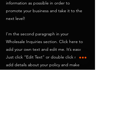
information as possible in order to
promote your business and take it to the
next level!
I'm the second paragraph in your
Wholesale Inquiries section. Click here to
add your own text and edit me. It’s easy.
Just click “Edit Text” or double click me to
add details about your policy and make
changes to the font. I’m a great place for
you to tell a story and let your users know
a little more about you.
طرق الدفع
- بطاقات الائتمان / الخصم